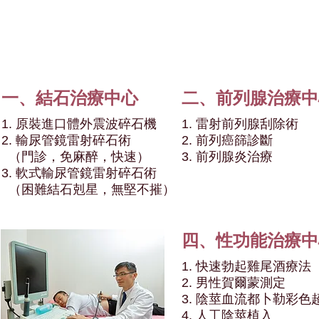
一、結石治療中心
二、前列腺治療中
1. 原裝進口體外震波碎石機
1. 雷射前列腺刮除術
2. 輸尿管鏡雷射碎石術
2. 前列癌篩診斷
（
門診，免麻醉，快速）
3. 前列腺炎治療
3. 軟式輸尿管鏡雷射碎石術
（困難結石剋星，無堅不摧）
四、性功能治療中
1. 快速勃起雞尾酒療法
2. 男性賀爾蒙測定
3. 陰莖血流都卜勒彩色
4. 人工陰莖植入